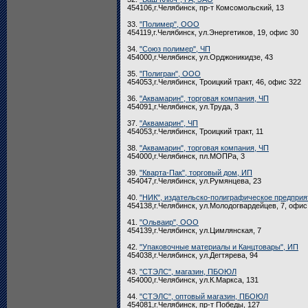
454106,г.Челябинск, пр-т Комсомольский, 13
33.
"Полимер", ООО
454119,г.Челябинск, ул.Энергетиков, 19, офис 30
34.
"Союз полимер", ЧП
454000,г.Челябинск, ул.Орджоникидзе, 43
35.
"Полигран", ООО
454053,г.Челябинск, Троицкий тракт, 46, офис 322
36.
"Аквамарин", торговая компания, ЧП
454091,г.Челябинск, ул.Труда, 3
37.
"Аквамарин", ЧП
454053,г.Челябинск, Троицкий тракт, 11
38.
"Аквамарин", торговая компания, ЧП
454000,г.Челябинск, пл.МОПРа, 3
39.
"Кварта-Пак", торговый дом, ИП
454047,г.Челябинск, ул.Румянцева, 23
40.
"НИК", издательско-полиграфическое предпри
454138,г.Челябинск, ул.Молодогвардейцев, 7, офис
41.
"Ольваир", ООО
454139,г.Челябинск, ул.Цимлянская, 7
42.
"Упаковочные материалы и Канцтовары", ИП
454038,г.Челябинск, ул.Дегтярева, 94
43.
"СТЭЛС", магазин, ПБОЮЛ
454000,г.Челябинск, ул.К.Маркса, 131
44.
"СТЭЛС", оптовый магазин, ПБОЮЛ
454081,г.Челябинск, пр-т Победы, 127