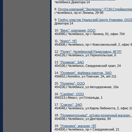
Челябинск Доватора 14
8.
Группа компаний "Экодизель" (ГСМ.Строймате
г.Челябинск, пр-кт Ленина, 29-95
9.
Глобус пластик Уральский Центр Упаковки, ОО
Доватора 14
10.
"Винс", компания, ООО
454080,г.Челябинск, пр-т Ленина, 81, офис 704
11.
"Крипт", ЧП
454008,г.Челябинск, пр-т Комсомольский, 2, офис 
12.
"Полет", Челябинский Радиозавод, ФГУП
454126,г.Челябинск, ул.Тернопольская, 6
13.
"Поликом", ЗАО
454106,г.Челябинск, Свердловский тракт, 24
14.
"Полимир", фабрика пакетов, ЗАО
456652,г.Копейск, ул.Томская, 2А, а/я 211
15.
"Полипро", ООО
454106,г.Челябинск, ул.Автодорожная, 10а
16.
"Сапфир", ООО
456313,г.Миасс, ул.Готвальда, 1
17.
"Сомэкс", ЗАО
454048,г.Челябинск, ул.Карла Либкнехта, 2, офис 2
18.
"Полимертехника", оптово-розничный магазин,
454038,г.Челябинск, ул.Дектярева, 94
19.
"Упаковка", магазин, ЧП
454000,г.Челябинск, пр-т Свердловский, 21