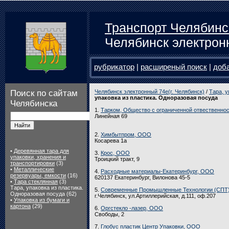
Транспорт Челябинс
Челябинск электрон
рубрикатор
|
расширеный поиск
|
доб
Поиск по сайтам
Челябинск электронный 74e(г. Челябинск)
/
Тара, у
упаковка из пластика. Одноразовая посуда
Челябинска
1.
Тарком, Общество с ограниченной отвественно
Линейная 69
2.
Химбытпром, ООО
Косарева 1а
•
Деревянная тара для
3.
Крос, ООО
упаковки, хранения и
Троицкий тракт, 9
транспортировки
(3)
•
Металлические
4.
Расходные материалы-Екатеринбург, ООО
резервуары, емкости
(16)
620137 Екатеринбург, Вилонова 45-5
•
Тара стеклянная
(3)
Тара, упаковка из пластика.
5.
Современные Промышленные Технологии (СПТ
Одноразовая посуда (62)
г.Челябинск, ул.Артиллерийская, д.111, оф.207
•
Упаковка из бумаги и
картона
(29)
6.
Оргстекло -лазер, ООО
Свободы, 2
7.
Глобус пластик Центр Упаковки, ООО