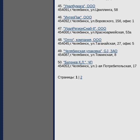
45.
"Уралбумага", ООО
454091,г.Челябинск, ул.Цвиллинга, 58
46.
"ИнтерПак", ООО
454092,г.Челябинск, ул.Воровского, 15б, офис 1
47.
"УралРегионСнаб-II", ООО
454000,г.Челябинск, ул.Красноармейская, 53а
48.
"Опто", компания, ООО
454045,г.Челябинск, ул.Таганайская, 27, офис 5
49.
"Челябинская упаковка", GJ, ЗАО
454087,г.Челябинск, ул.Томинская, 8
50.
"Батенев К.Л.", ЧП
454053,г.Челябинск, ул.1-ая Потребительская, 17
Страницы:
1
|
2