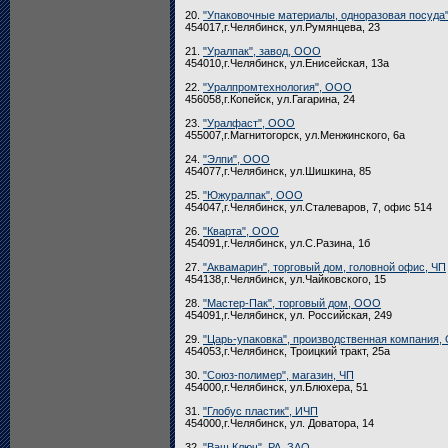
20.
"Упаковочные материалы, одноразовая посуда"
454017,г.Челябинск, ул.Румянцева, 23
21.
"Уралпак", завод, ООО
454010,г.Челябинск, ул.Енисейская, 13а
22.
"Уралпромтехнология", ООО
456058,г.Копейск, ул.Гагарина, 24
23.
"Уралфаст", ООО
455007,г.Магнитогорск, ул.Менжинского, 6а
24.
"Элпи", ООО
454077,г.Челябинск, ул.Шишкина, 85
25.
"Южуралпак", ООО
454047,г.Челябинск, ул.Сталеваров, 7, офис 514
26.
"Кварта", ООО
454091,г.Челябинск, ул.С.Разина, 1б
27.
"Аквамарин", торговый дом, головной офис, ЧП
454138,г.Челябинск, ул.Чайковского, 15
28.
"Мастер-Пак", торговый дом, ООО
454091,г.Челябинск, ул. Российская, 249
29.
"Царь-упаковка", производственная компания
454053,г.Челябинск, Троицкий тракт, 25а
30.
"Союз-полимер", магазин, ЧП
454000,г.Челябинск, ул.Блюхера, 51
31.
"Глобус пластик", ИЧП
454000,г.Челябинск, ул. Доватора, 14
32.
"Ваш Ключ", РА, ЗАО