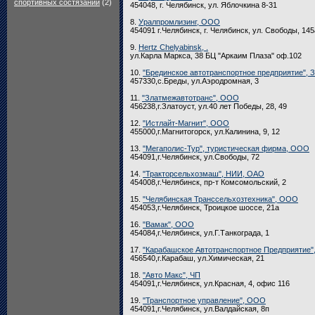
спортивных состязаний
(2)
454048, г. Челябинск, ул. Яблочкина 8-31
8.
Уралпромлизинг, ООО
454091 г.Челябинск, г. Челябинск, ул. Свободы, 145
9.
Hertz Chelyabinsk, .
ул.Карла Маркса, 38 БЦ "Аркаим Плаза" оф.102
10.
"Брединское автотранспортное предприятие", 
457330,с.Бреды, ул.Аэродромная, 3
11.
"Златмежавтотранс", ООО
456238,г.Златоуст, ул.40 лет Победы, 28, 49
12.
"Истлайт-Магнит", ООО
455000,г.Магнитогорск, ул.Калинина, 9, 12
13.
"Мегаполис-Тур", туристическая фирма, ООО
454091,г.Челябинск, ул.Свободы, 72
14.
"Тракторсельхозмаш", НИИ, ОАО
454008,г.Челябинск, пр-т Комсомольский, 2
15.
"Челябинская Транссельхозтехника", ООО
454053,г.Челябинск, Троицкое шоссе, 21а
16.
"Вамак", ООО
454084,г.Челябинск, ул.Г.Танкограда, 1
17.
"Карабашское Автотранспортное Предприятие
456540,г.Карабаш, ул.Химическая, 21
18.
"Авто Макс", ЧП
454091,г.Челябинск, ул.Красная, 4, офис 116
19.
"Транспортное управление", ООО
454091,г.Челябинск, ул.Валдайская, 8п