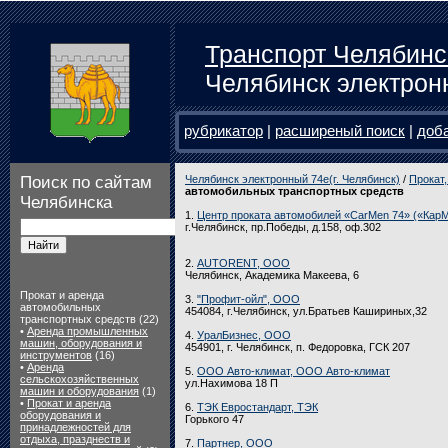
Транспорт Челябинс
Челябинск электрон
рубрикатор
|
расширеный поиск
|
доб
Поиск по сайтам
Челябинск электронный 74e(г. Челябинск)
/
Прокат,
автомобильных транспортных средств
Челябинска
1.
Центр проката автомобилей «CarMen 74» («Кар
г.Челябинск, пр.Победы, д.158, оф.302
2.
AUTORENT, ООО
Челябинск, Академика Макеева, 6
Прокат и аренда
3.
"Профит-ойл", ООО
автомобильных
454084, г.Челябинск, ул.Братьев Кашириных,32
транспортных средств (22)
•
Аренда промышленных
4.
УралБизнес, ООО
машин, оборудования и
454901, г. Челябинск, п. Федоровка, ГСК 207
инструментов
(16)
•
Аренда
5.
ООО Авто-климат, ООО Авто-климат
сельскохозяйственных
ул.Нахимова 18 П
машин и оборудования
(1)
•
Прокат и аренда
6.
ТЭК Евростандарт, ТЭК
оборудования и
Горького 47
принадлежностей для
отдыха, празднеств и
7.
Партнер, ООО