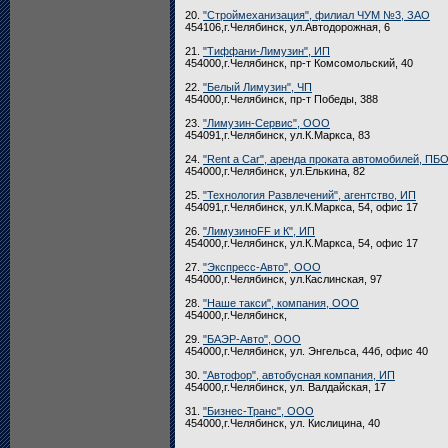
20.
"Строймеханизация", филиал ЧУМ №3, ЗАО
454106,г.Челябинск, ул.Автодорожная, 6
21.
"Тиффани-Лимузин", ИП
454000,г.Челябинск, пр-т Комсомольский, 40
22.
"Белый Лимузин", ЧП
454000,г.Челябинск, пр-т Победы, 388
23.
"Лимузин-Сервис", ООО
454091,г.Челябинск, ул.К.Маркса, 83
24.
"Rent a Car", аренда проката автомобилей, П
454000,г.Челябинск, ул.Елькина, 82
25.
"Технология Развлечений", агентство, ИП
454091,г.Челябинск, ул.К.Маркса, 54, офис 17
26.
"ЛимузиноFF и К", ИП
454000,г.Челябинск, ул.К.Маркса, 54, офис 17
27.
"Экспресс-Авто", ООО
454000,г.Челябинск, ул.Каслинская, 97
28.
"Наше такси", компания, ООО
454000,г.Челябинск,
29.
"БАЭР-Авто", ООО
454000,г.Челябинск, ул. Энгельса, 44б, офис 40
30.
"Автофор", автобусная компания, ИП
454000,г.Челябинск, ул. Валдайская, 17
31.
"Бизнес-Транс", ООО
454000,г.Челябинск, ул. Кислицина, 40