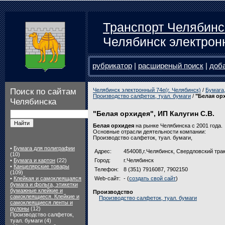
Транспорт Челябинс
Челябинск электрон
рубрикатор
|
расширеный поиск
|
доб
Поиск по сайтам
Челябинск электронный 74e(г. Челябинск)
/
Бумага,
Производство салфеток, туал. бумаги
/
"Белая ор
Челябинска
"Белая орхидея", ИП Калугин С.В.
Белая орхидея
на рынке Челябинска с 2001 года.
Основные отрасли деятельности компании:
Производство салфеток, туал. бумаги,
•
Бумага для полиграфии
Адрес:
454008,г.Челябинск, Свердловский трак
(10)
•
Бумага и картон
(22)
Город:
г.Челябинск
•
Канцелярские товары
Телефон:
8 (351) 7916087, 7902150
(109)
•
Клейкая и самоклеящаяся
Web-сайт:
- (
создать свой сайт
)
бумага и фольга, этикетки
бумажные клейкие и
Производство
самоклеящиеся. Клейкие и
Производство салфеток, туал. бумаги
самоклеящиеся ленты и
рулоны
(12)
Производство салфеток,
туал. бумаги (4)