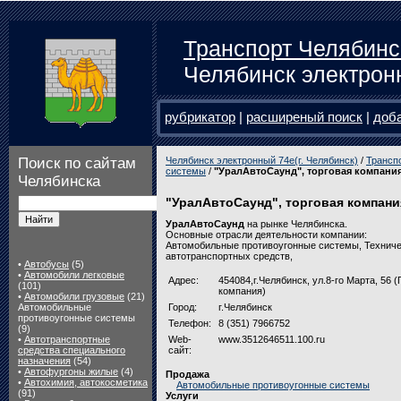
Транспорт Челябинс
Челябинск электрон
рубрикатор
|
расширеный поиск
|
доб
Поиск по сайтам
Челябинск электронный 74e(г. Челябинск)
/
Трансп
системы
/
"УралАвтоСаунд", торговая компани
Челябинска
"УралАвтоСаунд", торговая компани
УралАвтоСаунд
на рынке Челябинска.
Основные отрасли деятельности компании:
Автомобильные противоугонные системы, Техниче
автотранспортных средств,
•
Автобусы
(5)
•
Автомобили легковые
Адрес:
454084,г.Челябинск, ул.8-го Марта, 56
(101)
компания)
•
Автомобили грузовые
(21)
Автомобильные
Город:
г.Челябинск
противоугонные системы
Телефон:
8 (351) 7966752
(9)
•
Автотранспортные
Web-
www.3512646511.100.ru
средства специального
сайт:
назначения
(54)
•
Автофургоны жилые
(4)
Продажа
•
Автохимия, автокосметика
Автомобильные противоугонные системы
(91)
Услуги