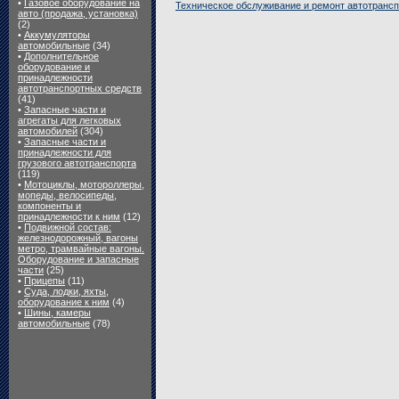
•
Газовое оборудование на
Техническое обслуживание и ремонт автотранс
авто (продажа, установка)
(2)
•
Аккумуляторы
автомобильные
(34)
•
Дополнительное
оборудование и
принадлежности
автотранспортных средств
(41)
•
Запасные части и
агрегаты для легковых
автомобилей
(304)
•
Запасные части и
принадлежности для
грузового автотранспорта
(119)
•
Мотоциклы, мотороллеры,
мопеды, велосипеды,
компоненты и
принадлежности к ним
(12)
•
Подвижной состав:
железнодорожный, вагоны
метро, трамвайные вагоны.
Оборудование и запасные
части
(25)
•
Прицепы
(11)
•
Суда, лодки, яхты,
оборудование к ним
(4)
•
Шины, камеры
автомобильные
(78)