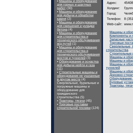
•
Машины и оборудование
Адрес:
45408
для горных и шахтных
работ
(30)
Холдинг:
Груп
•
Машины и оборудование
Город:
Челяб
для добычи и обработки
камня
(2)
Телефон:
8 (35
•
Машины и оборудование
Web-сайт:
www.m
для смешения и укладки
бетона
(4)
Машины и обор
•
Машины и оборудование
Компоненты и 
для строительства и
Запасные част
технического обслуживания
Торговые поста
ж/д путей
(1)
Сверлильные, 
•
Машины и оборудование
строительства
для строительства и
Строительные 
технического обслуживания
Машины и обор
мостов и туннелей
(3)
Машины и обору
•
Оборудование и оснастка
Машины и обор
для добычи нефти и газа
туннелей
(11)
Машины и обор
•
Строительные машины и
Дорожно-строи
оборудование не указанные
Оборудование и
в другом месте
(4)
Буровые устан
Сверлильные, бурильные и
Тракторы, тяга
погружные машины и
оборудование для
гражданского
строительства (5)
•
Тракторы, тягачи
(45)
•
Торговые поставки
строительной техники
(124)