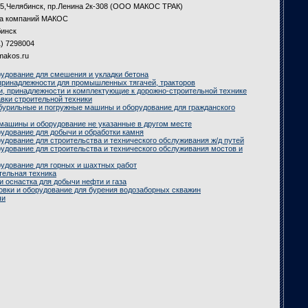
5,Челябинск, пр.Ленина 2к-308 (ООО МАКОС ТРАК)
па компаний МАКОС
инск
1) 7298004
akos.ru
удование для смешения и укладки бетона
принадлежности для промышленных тягачей, тракторов
и, принадлежности и комплектующие к дорожно-строительной технике
вки строительной техники
бурильные и погружные машины и оборудование для гражданского
машины и оборудование не указанные в другом месте
удование для добычи и обработки камня
дование для строительства и технического обслуживания ж/д путей
удование для строительства и технического обслуживания мостов и
удование для горных и шахтных работ
тельная техника
 оснастка для добычи нефти и газа
овки и оборудование для бурения водозаборных скважин
чи