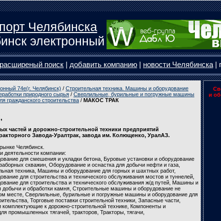
порт Челябинска
инск электронный
расширеный поиск
|
добавить компанию
|
новости Челябинска
| 
онный 74e(г. Челябинск)
/
Строительная техника. Машины и оборудование
Св
еработки природного сырья
/
Сверлильные, бурильные и погружные машины
и об
ля гражданского строительства
/
МАКОС ТРАК
,
ных частей и дорожно-строительной техники предприятий
ракторного Завода-Уралтрак, завода им. Колющенко, УралАЗ.
рынке Челябинск.
и деятельности компании:
ование для смешения и укладки бетона, Буровые установки и оборудование
заборных скважин, Оборудование и оснастка для добычи нефти и газа,
ьная техника, Машины и оборудование для горных и шахтных работ,
вание для строительства и технического обслуживания мостов и туннелей,
вание для строительства и технического обслуживания ж/д путей, Машины и
я добычи и обработки камня, Строительные машины и оборудование не
гом месте, Сверлильные, бурильные и погружные машины и оборудование для
оительства, Торговые поставки строительной техники, Запасные части,
и комплектующие к дорожно-строительной технике, Компоненты и
ля промышленных тягачей, тракторов, Тракторы, тягачи,