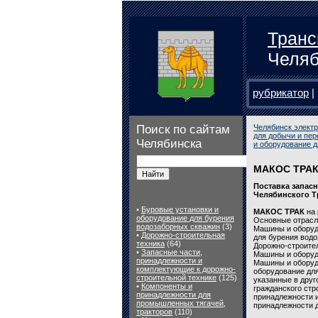
Транс
Челяб
рубрикатор
|
Поиск по сайтам
Челябинск электр
для добычи и пер
Челябинска
и оборудование д
МАКОС ТРАК
Поставка запас
Челябинского Т
•
Буровые установки и
МАКОС ТРАК
на 
оборудование для бурения
Основные отрасл
водозаборных скважин
(3)
Машины и оборуд
•
Дорожно-строительная
для бурения водо
техника
(64)
Дорожно-строител
•
Запасные части,
Машины и оборудо
принадлежности и
Машины и оборудо
комплектующие к дорожно-
оборудование дл
строительной технике
(125)
указанные в дру
•
Компоненты и
гражданского стр
принадлежности для
принадлежности 
промышленных тягачей,
принадлежности д
тракторов
(110)