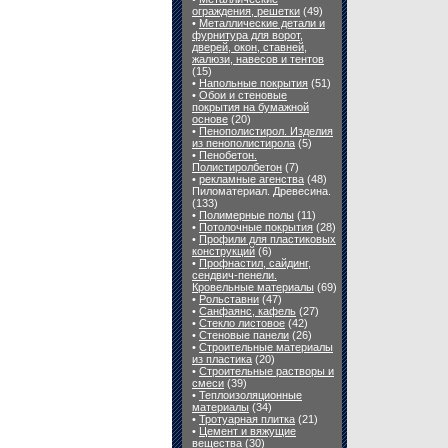
ограждения, решетки
(49)
•
Металлические детали и
фурнитура для ворот,
дверей, окон, ставней,
жалюзи, навесов и тентов
(15)
•
Напольные покрытия
(51)
•
Обои и стеновые
покрытия на бумажной
основе
(20)
•
Пенополистирол. Изделия
из пенополистирола
(5)
•
Пенобетон.
Полистиролбетон
(7)
•
рекламные агенства
(48)
Пиломатериал. Древесина.
(133)
•
Полимерные полы
(11)
•
Потолочные покрытия
(28)
•
Профили для пластиковых
конструкций
(6)
•
Профнастил, сайдинг,
сендвич-пенели.
Кровельные материалы
(69)
•
Рольставни
(47)
•
Санфаянс, кафель
(27)
•
Стекло листовое
(42)
•
Стеновые панели
(26)
•
Строительные материалы
из пластика
(20)
•
Строительные растворы и
смеси
(39)
•
Теплоизоляционные
материалы
(34)
•
Тротуарная плитка
(21)
•
Цемент и вяжущие
вещества
(30)