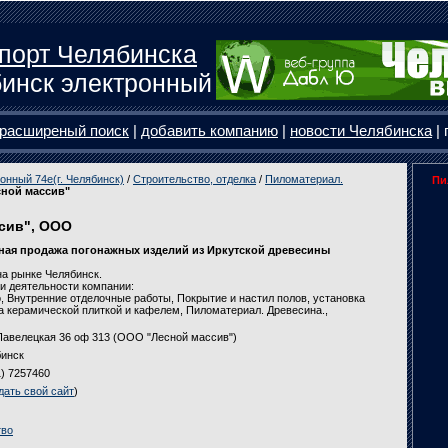
порт Челябинска
инск электронный
расширеный поиск
|
добавить компанию
|
новости Челябинска
| 
онный 74e(г. Челябинск)
/
Строительство, отделка
/
Пиломатериал.
Пи
сной массив"
сив", ООО
ная продажа погонажных изделий из Иркутской древесины
а рынке Челябинск.
и деятельности компании:
, Внутренние отделочные работы, Покрытие и настил полов, установка
а керамической плиткой и кафелем, Пиломатериал. Древесина.,
Павелецкая 36 оф 313 (ООО "Лесной массив")
инск
1) 7257460
дать свой сайт
)
тво