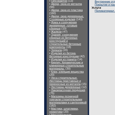
•
Гипсокартон
(13)
Внутренние от
•
Двери, окна из металла
Покрытие и нас
(94)
Услуги
•
Двери, окна из пластика
Пиломатериал.
(160)
•
Двери, окна деревянные.
Столярные изделия
(143)
•
Дома и сооружения
деревянные, готовые
сборные
(10)
•
Жалюзи
(47)
•
Здания, сооружения
сборные из бетонных
конструкций и
строительные бетонные
компоненты
(18)
•
Зеркала
(20)
•
Изделия из бетона,
бетонные конструкции
(42)
•
Изделия из гранита
(14)
•
Кирпич. Керамические и
клинкерные строительные
материалы.
(30)
•
Клеи, клеящие вещества
(20)
•
Леса строительные.
Лестницы приставные и
переносные из металла
(15)
•
Лестницы деревянные
(12)
•
Лакокрасочная продукция
(75)
•
Магазины розничной
торговли строительными
материалами и сантехникой
(182)
•
Мастики, шпатлевки,
герметики
(20)
•
Металлические