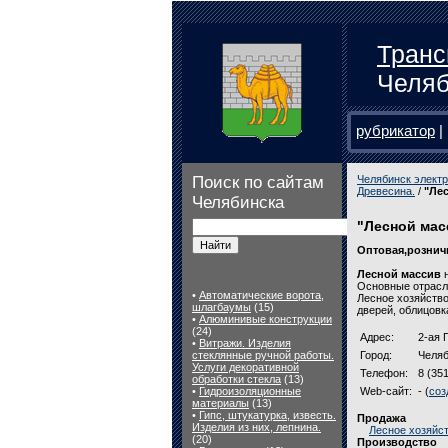
Транс
Челяб
рубрикатор
|
Поиск по сайтам
Челябинск электр
Древесина.
/
"Ле
Челябинска
"Лесной мас
Оптовая,рознич
Лесной массив
н
Основные отрасл
•
Автоматические ворота,
Лесное хозяйство
шлагбаумы
(15)
дверей, облицовк
•
Алюминивые конструкции
(24)
Адрес:
2-ая 
•
Витражи. Изделия
стеклянные ручной работы.
Город:
Челяб
Услуги декоративной
Телефон:
8 (35
обработки стекла
(13)
•
Гидроизоляционные
Web-сайт:
- (
соз
материалы
(13)
•
Гипс, штукатурка, известь.
Продажа
Изделия из них, лепнина.
Лесное хозяйс
(20)
Производство