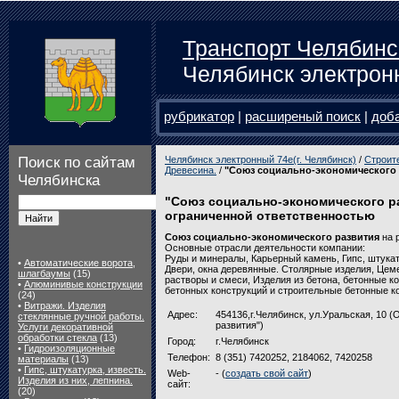
Транспорт Челябинс
Челябинск электрон
рубрикатор
|
расширеный поиск
|
доб
Поиск по сайтам
Челябинск электронный 74e(г. Челябинск)
/
Строит
Древесина.
/
"Союз социально-экономического 
Челябинска
"Союз социально-экономического р
ограниченной ответственностью
Союз социально-экономического развития
на р
Основные отрасли деятельности компании:
Руды и минералы, Карьерный камень, Гипс, штукату
•
Автоматические ворота,
Двери, окна деревянные. Столярные изделия, Цем
шлагбаумы
(15)
растворы и смеси, Изделия из бетона, бетонные к
•
Алюминивые конструкции
бетонных конструкций и строительные бетонные к
(24)
•
Витражи. Изделия
Адрес:
454136,г.Челябинск, ул.Уральская, 10
стеклянные ручной работы.
развития")
Услуги декоративной
обработки стекла
(13)
Город:
г.Челябинск
•
Гидроизоляционные
Телефон:
8 (351) 7420252, 2184062, 7420258
материалы
(13)
•
Гипс, штукатурка, известь.
Web-
- (
создать свой сайт
)
Изделия из них, лепнина.
сайт:
(20)