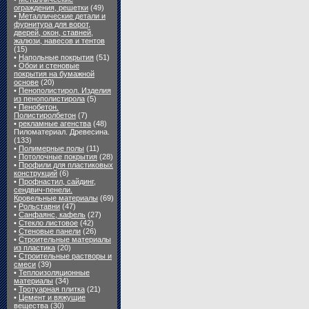
ограждения, решетки
(49)
•
Металлические детали и
фурнитура для ворот,
дверей, окон, ставней,
жалюзи, навесов и тентов
(15)
•
Напольные покрытия
(51)
•
Обои и стеновые
покрытия на бумажной
основе
(20)
•
Пенополистирол. Изделия
из пенополистирола
(5)
•
Пенобетон.
Полистиролбетон
(7)
•
рекламные агенства
(48)
Пиломатериал. Древесина.
(133)
•
Полимерные полы
(11)
•
Потолочные покрытия
(28)
•
Профили для пластиковых
конструкций
(6)
•
Профнастил, сайдинг,
сендвич-пенели.
Кровельные материалы
(69)
•
Рольставни
(47)
•
Санфаянс, кафель
(27)
•
Стекло листовое
(42)
•
Стеновые панели
(26)
•
Строительные материалы
из пластика
(20)
•
Строительные растворы и
смеси
(39)
•
Теплоизоляционные
материалы
(34)
•
Тротуарная плитка
(21)
•
Цемент и вяжущие
вещества
(30)