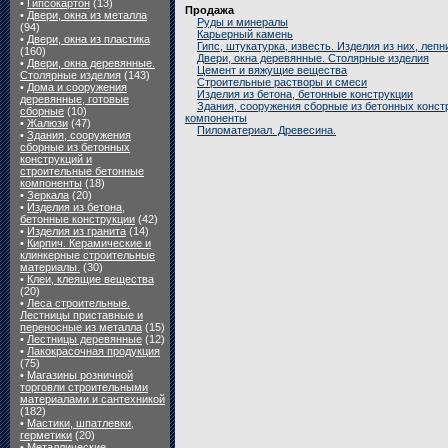
•
Гипсокартон
(13)
Продажа
•
Двери, окна из металла
Руды и минералы
(94)
Карьерный камень
•
Двери, окна из пластика
Гипс, штукатурка, известь. Изделия из них, лепн
(160)
Двери, окна деревянные. Столярные изделия
•
Двери, окна деревянные.
Цемент и вяжущие вещества
Столярные изделия
(143)
Строительные растворы и смеси
•
Дома и сооружения
Изделия из бетона, бетонные конструкции
деревянные, готовые
Здания, сооружения сборные из бетонных конст
сборные
(10)
компоненты
•
Жалюзи
(47)
Пиломатериал. Древесина.
•
Здания, сооружения
сборные из бетонных
конструкций и
строительные бетонные
компоненты
(18)
•
Зеркала
(20)
•
Изделия из бетона,
бетонные конструкции
(42)
•
Изделия из гранита
(14)
•
Кирпич. Керамические и
клинкерные строительные
материалы.
(30)
•
Клеи, клеящие вещества
(20)
•
Леса строительные.
Лестницы приставные и
переносные из металла
(15)
•
Лестницы деревянные
(12)
•
Лакокрасочная продукция
(75)
•
Магазины розничной
торговли строительными
материалами и сантехникой
(182)
•
Мастики, шпатлевки,
герметики
(20)
•
Металлические