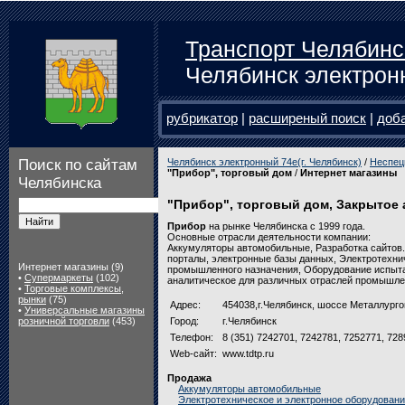
Транспорт Челябинс
Челябинск электрон
рубрикатор
|
расширеный поиск
|
доб
Поиск по сайтам
Челябинск электронный 74e(г. Челябинск)
/
Неспец
"Прибор", торговый дом
/
Интернет магазины
Челябинска
"Прибор", торговый дом, Закрытое
Прибор
на рынке Челябинска с 1999 года.
Основные отрасли деятельности компании:
Аккумуляторы автомобильные, Разработка сайтов.
порталы, электронные базы данных, Электротехни
Интернет магазины (9)
промышленного назначения, Оборудование испыта
•
Супермаркеты
(102)
аналитическое для различных отраслей промышле
•
Торговые комплексы,
рынки
(75)
Адрес:
454038,г.Челябинск, шоссе Металлурго
•
Универсальные магазины
розничной торговли
(453)
Город:
г.Челябинск
Телефон:
8 (351) 7242701, 7242781, 7252771, 72
Web-сайт:
www.tdtp.ru
Продажа
Аккумуляторы автомобильные
Электротехническое и электронное оборудован