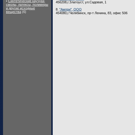
•
Синтетические каучуки,
456208,г.Златоуст, ул.Садовая, 1
смолы, латексы, полимеры
и другие исходные
8.
"Ампри", ООО
вещества
(6)
454080,г.Челябинск, пр-т Ленина, 83, офис 506