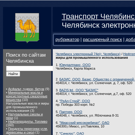
Транспорт Челябинс
Челябинск электрон
рубрикатор
|
расширеный поиск
|
доб
Поиск по сайтам
Челябинск электронный 74e(г. Челябинск)
/
Нефтеп
жиры для промышленного использования
Челябинска
1.
Южуралтранс, ООО
Челябинск, Карла Маркса
2.
БАЗИС, ООО, Базис, Общество с ограниченной 
454014, г. Челябинск, ул. Солнечная. д. 7, оф. 520
•
Асфальт, гудрон, битум
(9)
3.
BAZIS ltd., ООО "БАЗИС"
•
Минеральные масла и
454014, г. Челябинск, ул. Солнечная, д.7, оф. 520
консистентные смазочные
вещества
(10)
4.
"РеАл-Строй", ООО
Натуральные масла и жиры
пр. Победы 303 корп. №2
для промышленного
использования (3)
5.
Партнер, ООО
•
Натуральные смолы и
454048, г. Челябинск, ул. Яблочкина 8-31
пеки
(1)
•
Нефтепродукты. Топливо
6.
"Миасский мясокомбинат", ОАО
(160)
456300,г.Миасс, ул.Павлова, 10
•
Продукты перегонки угля,
древесины и смол
(1)
7.
"Синклос", ОАО