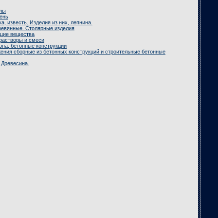
лы
ень
ка, известь. Изделия из них, лепнина.
еревянные. Столярные изделия
щие вещества
растворы и смеси
она, бетонные конструкции
жения сборные из бетонных конструкций и строительные бетонные
 Древесина.