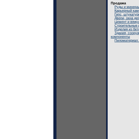
Продажа
Руды и минера
Карьерный кам
Гипс, штукатур
Двери, окна д
Цемент и вяжу
Строительные 
Изделия из бет
Здания, соору
компоненты
Пиломатериал.