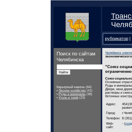
Транс
Челяб
рубрикатор
|
Поиск по сайтам
Челябинск электр
экономического
Челябинска
"Союз социа
ограниченно
Союз социально
Основные отрасл
Руды и минералы,
Карьерный камень (64)
Двери, окна дер
•
Лесное хозяйство
(41)
растворы и смеси
•
Руды и минералы
(38)
бетонных констру
•
Уголь и торф
(23)
Адрес:
454136
развит
Город:
г.Челя
Телефон:
8 (351
Web-
- (
созд
сайт: