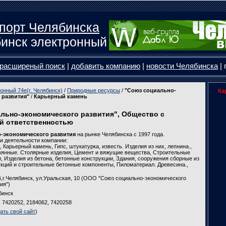
порт Челябинска
инск электронный
расширеный поиск
|
добавить компанию
|
новости Челябинска
| 
онный 74e(г. Челябинск)
/
Природные ресурсы
/
"Союз социально-
Ка
 развития"
/
Карьерный камень
льно-экономического развития", Общество с
й ответственностью
-экономического развития
на рынке Челябинска с 1997 года.
и деятельности компании:
 Карьерный камень, Гипс, штукатурка, известь. Изделия из них, лепнина.,
евянные. Столярные изделия, Цемент и вяжущие вещества, Строительные
, Изделия из бетона, бетонные конструкции, Здания, сооружения сборные из
кций и строительные бетонные компоненты, Пиломатериал. Древесина.,
,г.Челябинск, ул.Уральская, 10 (ООО "Союз социально-экономического
ия")
бинск
) 7420252, 2184062, 7420258
ать свой сайт
)