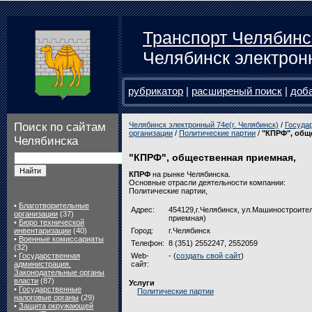
Транспорт Челябинс
Челябинск электрон
рубрикатор
|
расширеный поиск
|
доб
Поиск по сайтам
Челябинск электронный 74e(г. Челябинск)
/
Госуда
организации
/
Политические партии
/
"КПРФ", общ
Челябинска
"КПРФ", общественная приемная,
КПРФ
на рынке Челябинска.
Основные отрасли деятельности компании:
Политические партии,
•
Благотворительные
Адрес:
454129,г.Челябинск, ул.Машиностроител
организации
(37)
приемная)
•
Бюро технической
инвентаризации
(40)
Город:
г.Челябинск
•
Военные комиссариаты
Телефон:
8 (351) 2552247, 2552059
(32)
•
Государственная
Web-
- (
создать свой сайт
)
администрация.
сайт:
Законодательные органы
власти
(87)
Услуги
•
Государственные
Политические партии
налоговые органы
(29)
•
Защита окружающей