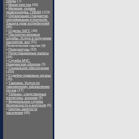
среды
(7)
•
Министерства
(50)
•
Милиция, охрана
правопорядка. ГИБДД
(123)
•
Организации стандартов,
сертификации и контроля.
Защита прав потребителей
(85)
•
Отделы ЗАГС
(49)
•
Паспортно-визовые
службы. Услуги в получении
паспортов, виз
(51)
Политические партии (9)
•
Прокуратуры
(53)
•
Регистрационные палаты
(34)
•
Службы МЧС.
Гражданская оборона
(3)
•
Социальное обеспечение
(150)
•
Судебно-правовые органы
(70)
•
Таможни. Услуги по
таможенному оформлению
грузов
(17)
•
Тюрьмы, следственные
изоляторы, колонии
(5)
•
Федеральные службы
безопасности и контроля
(5)
•
Центры занятости
населения
(65)