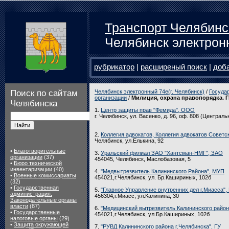
Транспорт Челябинс
Челябинск электрон
рубрикатор
|
расширеный поиск
|
доб
Поиск по сайтам
Челябинск электронный 74e(г. Челябинск)
/
Госуда
организации
/
Милиция, охрана правопорядка. 
Челябинска
1.
Центр защиты прав "Фемида", ООО
г. Челябинск, ул. Васенко, д. 96, оф. 808 (Централь
2.
Коллегия адвокатов, Коллегия адвокатов Советс
Челябинск, ул.Елькина, 92
•
Благотворительные
3.
Уральский филиал ЗАО "Хантсман-НМГ", ЗАО
организации
(37)
454045, Челябинск, Маслобазовая, 5
•
Бюро технической
инвентаризации
(40)
4.
"Медвытрезвитель Калининского Района", МУП
•
Военные комиссариаты
454021,г.Челябинск, ул. Бр.Кашириных, 102б
(32)
•
Государственная
5.
"Главное Управление внутренних дел г.Миасса",
администрация.
456304,г.Миасс, ул.Калинина, 30
Законодательные органы
власти
(87)
6.
"Медицинский вытрезвитель Калининского район
•
Государственные
454021,г.Челябинск, ул.Бр.Кашириных, 102б
налоговые органы
(29)
•
Защита окружающей
7.
"РУВД Калининского района г.Челябинска", ГУ