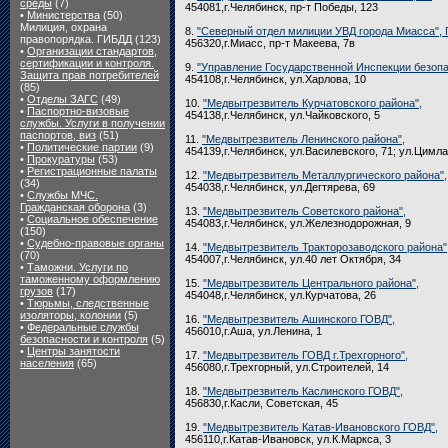
среды
(7)
454081,г.Челябинск, пр-т Победы, 123
•
Министерства
(50)
Милиция, охрана
8.
"Северный отдел милиции УВД города Миасса", 
правопорядка. ГИБДД (123)
456320,г.Миасс, пр-т Макеева, 7в
•
Организации стандартов,
сертификации и контроля.
9.
"Управление Государственной Инспекции безопа
Защита прав потребителей
454108,г.Челябинск, ул.Харлова, 10
(85)
•
Отделы ЗАГС
(49)
10.
"Медвытрезвитель Курчатовского района",
•
Паспортно-визовые
454138,г.Челябинск, ул.Чайковского, 5
службы. Услуги в получении
паспортов, виз
(51)
11.
"Медвытрезвитель Ленинского района",
•
Политические партии
(9)
454139,г.Челябинск, ул.Василевского, 71; ул.Цимла
•
Прокуратуры
(53)
•
Регистрационные палаты
12.
"Медвытрезвитель Металлургического района",
(34)
454038,г.Челябинск, ул.Дегтярева, 69
•
Службы МЧС.
Гражданская оборона
(3)
13.
"Медвытрезвитель Советского района",
•
Социальное обеспечение
454083,г.Челябинск, ул.Железнодорожная, 9
(150)
•
Судебно-правовые органы
14.
"Медвытрезвитель Тракторозаводского района"
(70)
454007,г.Челябинск, ул.40 лет Октября, 34
•
Таможни. Услуги по
таможенному оформлению
15.
"Медвытрезвитель Центрального района",
грузов
(17)
454048,г.Челябинск, ул.Курчатова, 26
•
Тюрьмы, следственные
изоляторы, колонии
(5)
16.
"Медвытрезвитель Ашинского ГОВД",
•
Федеральные службы
456010,г.Аша, ул.Ленина, 1
безопасности и контроля
(5)
•
Центры занятости
17.
"Медвытрезвитель ГОВД г.Трехгорного",
населения
(65)
456080,г.Трехгорный, ул.Строителей, 14
18.
"Медвытрезвитель Каслинского ГОВД",
456830,г.Касли, Советская, 45
19.
"Медвытрезвитель Катав-Ивановского ГОВД",
456110,г.Катав-Ивановск, ул.К.Маркса, 3