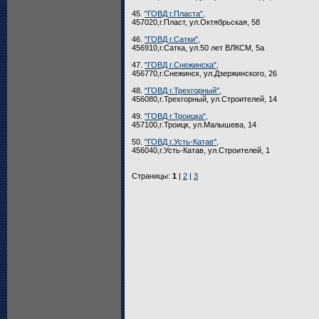
45.
"ГОВД г.Пласта",
457020,г.Пласт, ул.Октябрьская, 58
46.
"ГОВД г.Сатки",
456910,г.Сатка, ул.50 лет ВЛКСМ, 5а
47.
"ГОВД г.Снежинска",
456770,г.Снежинск, ул.Дзержинского, 26
48.
"ГОВД г.Трехгорный",
456080,г.Трехгорный, ул.Строителей, 14
49.
"ГОВД г.Троицка",
457100,г.Троицк, ул.Малышева, 14
50.
"ГОВД г.Усть-Катав",
456040,г.Усть-Катав, ул.Строителей, 1
Страницы:
1
|
2
|
3