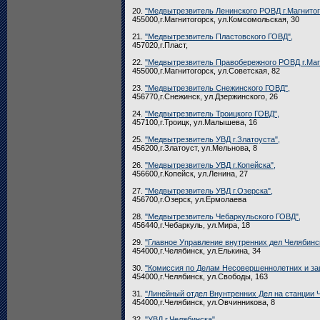
20.
"Медвытрезвитель Ленинского РОВД г.Магнитог
455000,г.Магнитогорск, ул.Комсомольская, 30
21.
"Медвытрезвитель Пластовского ГОВД",
457020,г.Пласт,
22.
"Медвытрезвитель Правобережного РОВД г.Маг
455000,г.Магнитогорск, ул.Советская, 82
23.
"Медвытрезвитель Снежинского ГОВД",
456770,г.Снежинск, ул.Дзержинского, 26
24.
"Медвытрезвитель Троицкого ГОВД",
457100,г.Троицк, ул.Малышева, 16
25.
"Медвытрезвитель УВД г.Златоуста",
456200,г.Златоуст, ул.Мельнова, 8
26.
"Медвытрезвитель УВД г.Копейска",
456600,г.Копейск, ул.Ленина, 27
27.
"Медвытрезвитель УВД г.Озерска",
456700,г.Озерск, ул.Ермолаева
28.
"Медвытрезвитель Чебаркульского ГОВД",
456440,г.Чебаркуль, ул.Мира, 18
29.
"Главное Управление внутренних дел Челябинс
454000,г.Челябинск, ул.Елькина, 34
30.
"Комиссия по Делам Несовершеннолетних и защ
454000,г.Челябинск, ул.Свободы, 163
31.
"Линейный отдел Внунтренних Дел на станции Ч
454000,г.Челябинск, ул.Овчинникова, 8
32.
"УВД г.Челябинска",