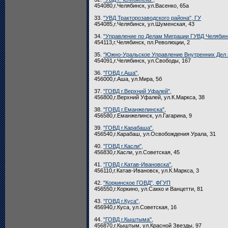
454080,г.Челябинск, ул.Васенко, 65а
33.
"УВД Тракторозаводского района", ГУ
454085,г.Челябинск, ул.Шуменская, 43
34.
"Управление по Делам Миграции ГУВД Челябин
454113,г.Челябинск, пл.Революции, 2
35.
"Южно-Уральское Управление Внутренних Дел н
454091,г.Челябинск, ул.Свободы, 167
36.
"ГОВД г.Аша",
456000,г.Аша, ул.Мира, 5б
37.
"ГОВД г.Верхний Уфалей",
456800,г.Верхний Уфалей, ул.К.Маркса, 38
38.
"ГОВД г.Еманжелинска",
456580,г.Еманжелинск, ул.Гагарина, 9
39.
"ГОВД г.Карабаша",
456540,г.Карабаш, ул.Освобождения Урала, 31
40.
"ГОВД г.Касли",
456830,г.Касли, ул.Советская, 45
41.
"ГОВД г.Катав-Ивановска",
456110,г.Катав-Ивановск, ул.К.Маркса, 3
42.
"Коркинское ГОВД", ФГУП
456550,г.Коркино, ул.Сакко и Ванцетти, 81
43.
"ГОВД г.Куса",
456940,г.Куса, ул.Советская, 16
44.
"ГОВД г.Кыштыма",
456870,г.Кыштым, ул.Красной Звезды, 97